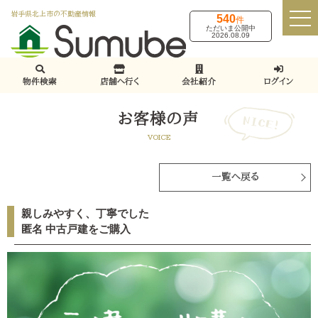
岩手県北上市の不動産情報
540
件
ただいま公開中
2026.08.09
物件検索
店舗へ行く
会社紹介
ログイン
お客様の声
VOICE
一覧へ戻る
親しみやすく、丁寧でした
匿名 中古戸建をご購入