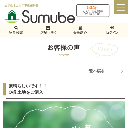
岩手県北上市の不動産情報
534
件
ただいま公開中
2026.08.06
物件検索
店舗へ行く
会社紹介
ログイン
お客様の声
VOICE
一覧へ戻る
素晴らしいです！！
O様 土地をご購入