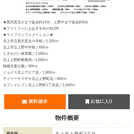
【間取り】
★黒沢尻北小まで徒歩約15分、上野中まで徒歩約8分
★ファミリーにもおすすめの4LDK
★ライフインフォメーション★
北上市立黒沢尻北小学校／1,500ｍ
北上市立上野中学校／600ｍ
ときわだい保育園／1,000ｍ
北上上野町郵便局／1,000ｍ
桃畑児童公園／300ｍ
ジョイス北上アピア店／1,800ｍ
デイリーヤマザキ北上上野町店／600ｍ
セブンイレブン北上上野町1丁目店／1,000ｍ
資料請求
お気に入り
物件概要
所在地
北上市上野町3丁目