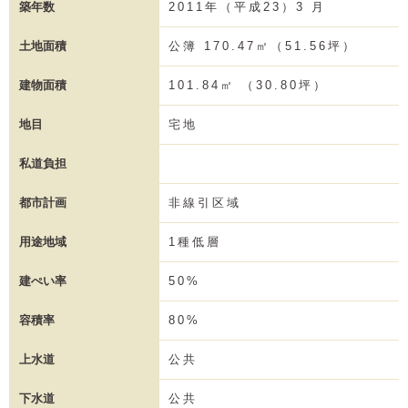
築年数
2011年（平成23）3 月
土地面積
公簿 170.47㎡（51.56坪）
建物面積
101.84㎡ （30.80坪）
地目
宅地
私道負担
都市計画
非線引区域
用途地域
1種低層
建ぺい率
50%
容積率
80%
上水道
公共
下水道
公共