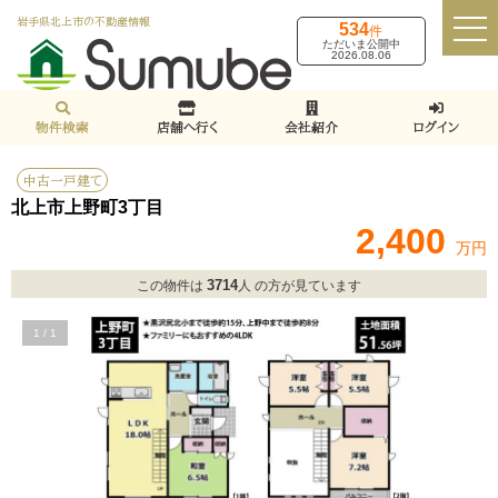
岩手県北上市の不動産情報
534
件
ただいま公開中
2026.08.06
物件検索
店舗へ行く
会社紹介
ログイン
中古一戸建て
北上市上野町3丁目
2,400
万円
3714
この物件は
人 の方が見ています
1
/
1