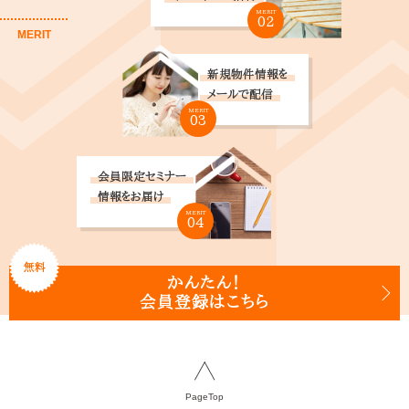
MERIT
02
MERIT
新規物件情報を
メールで配信
MERIT
03
会員限定セミナー
情報をお届け
MERIT
04
無料
かんたん！
会員登録はこちら
PageTop