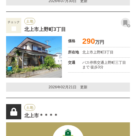
2026年07月30日 更新
土地
チェック
北上市上野町3丁目
290
価格
万円
所在地
北上市上野町3丁目
交通
バス停県交通上野町三丁目
まで 徒歩3分
2026年02月21日 更新
土地
北上市＊＊＊＊