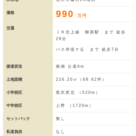
990
価格
万円
交通
ＪＲ北上線 柳原駅 まで 徒歩
28分
バス停堤ケ丘 まで 徒歩7分
接道状況
南側 公道6m
土地面積
226.20㎡（68.42坪）
小学校区
黒沢尻北 （520m）
中学校区
上野 （1720m）
セットバック
無し
私道負担
なし