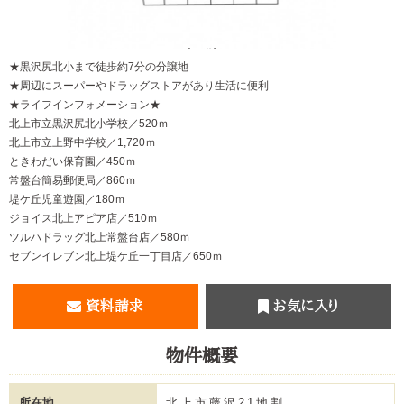
【その他】
★黒沢尻北小まで徒歩約7分の分譲地
★周辺にスーパーやドラッグストアがあり生活に便利
★ライフインフォメーション★
北上市立黒沢尻北小学校／520ｍ
北上市立上野中学校／1,720ｍ
ときわだい保育園／450ｍ
常盤台簡易郵便局／860ｍ
堤ケ丘児童遊園／180ｍ
ジョイス北上アピア店／510ｍ
ツルハドラッグ北上常盤台店／580ｍ
セブンイレブン北上堤ケ丘一丁目店／650ｍ
資料請求
お気に入り
物件概要
所在地
北上市藤沢21地割