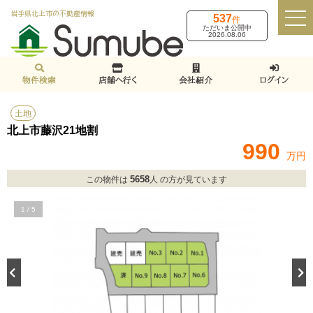
岩手県北上市の不動産情報
537
件
ただいま公開中
2026.08.06
物件検索
店舗へ行く
会社紹介
ログイン
土地
北上市藤沢21地割
990
万円
5658
この物件は
人 の方が見ています
1
/
5