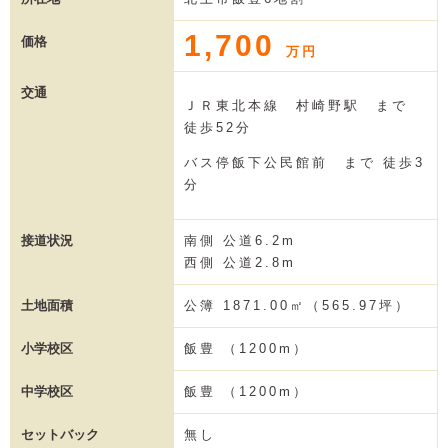
1,700
価格
万円
交通
ＪＲ東北本線 村崎野駅 まで
徒歩52分
バス停飯下公民館前 まで 徒歩3
分
接道状況
南側 公道6.2m
西側 公道2.8m
土地面積
公簿 1871.00㎡（565.97坪）
小学校区
飯豊 （1200m）
中学校区
飯豊 （1200m）
セットバック
無し