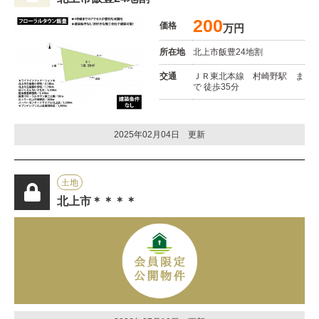
200
価格
万円
所在地
北上市飯豊24地割
交通
ＪＲ東北本線 村崎野駅 ま
で 徒歩35分
2025年02月04日 更新
土地
北上市＊＊＊＊