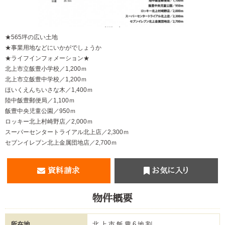
【間取り】
★565坪の広い土地
★事業用地などにいかがでしょうか
★ライフインフォメーション★
北上市立飯豊小学校／1,200ｍ
北上市立飯豊中学校／1,200ｍ
ほいくえんちいさな木／1,400ｍ
陸中飯豊郵便局／1,100ｍ
飯豊中央児童公園／950ｍ
ロッキー北上村崎野店／2,000ｍ
スーパーセンタートライアル北上店／2,300ｍ
セブンイレブン北上金属団地店／2,700ｍ
資料請求
お気に入り
物件概要
所在地
北上市飯豊6地割