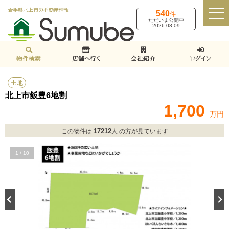
岩手県北上市の不動産情報
540
件
ただいま公開中
2026.08.09
物件検索
店舗へ行く
会社紹介
ログイン
土地
北上市飯豊6地割
1,700
万円
17212
この物件は
人 の方が見ています
1
/
10