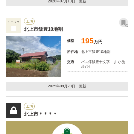
2026年07月10日 更新
土地
チェック
北上市飯豊10地割
195
価格
万円
所在地
北上市飯豊10地割
交通
バス停飯豊十文字 まで 徒
歩7分
2025年09月20日 更新
土地
北上市＊＊＊＊