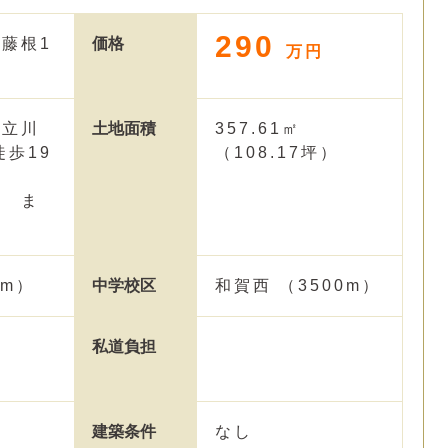
290
藤根1
価格
万円
 立川
土地面積
357.61㎡
徒歩19
（108.17坪）
台 ま
0m）
中学校区
和賀西 （3500m）
私道負担
建築条件
なし