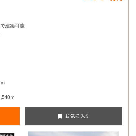
社で建築可能
地
0ｍ
,540ｍ
お気に入り