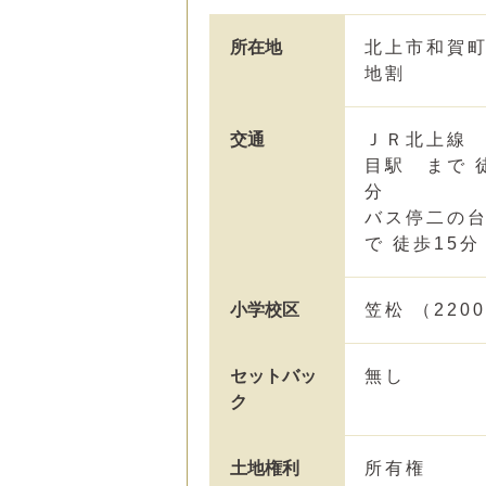
所在地
北上市和賀町
地割
交通
ＪＲ北上線
目駅 まで 
分
バス停二の
で 徒歩15分
小学校区
笠松 （220
セットバッ
無し
ク
土地権利
所有権