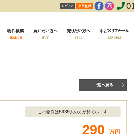
0
ログイン
会員登録
！
物件検索
買いたい方へ
売りたい方へ
中古×リフォーム
SEARCH
BUY
SELL
REFORM
一覧へ戻る
5339
この物件は
人の方が見ています
290
万円