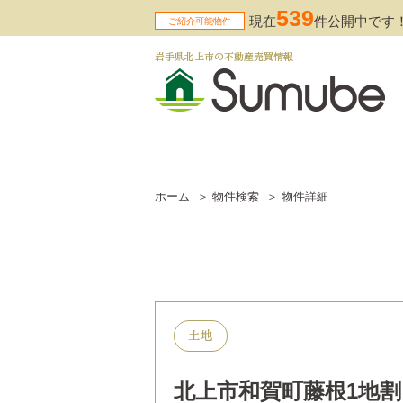
539
現在
件公開中です
ご紹介可能物件
岩手県北上市の不動産売買情報
ホーム
物件検索
物件詳細
土地
北上市和賀町藤根1地割