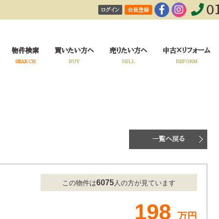
0
ログイン
会員登録
！
物件検索
買いたい方へ
売りたい方へ
中古×リフォーム
SEARCH
BUY
SELL
REFORM
一覧へ戻る
6075
この物件は
人の方が見ています
198
万円