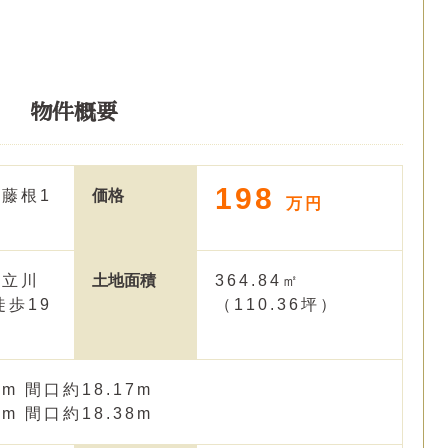
物件概要
198
藤根1
価格
万円
 立川
土地面積
364.84㎡
徒歩19
（110.36坪）
m 間口約18.17m
m 間口約18.38m