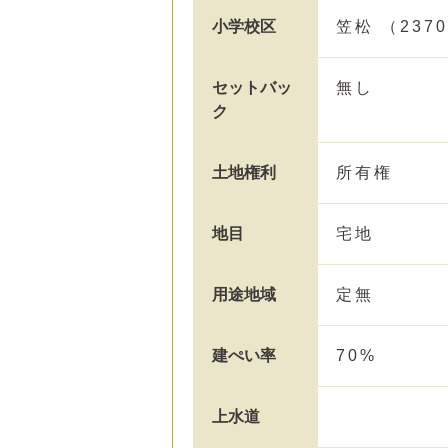
小学校区
笠松 （237
セットバッ
無し
ク
土地権利
所有権
地目
宅地
用途地域
定無
建ぺい率
70%
上水道