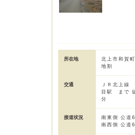
所在地
北上市和賀町
地割
交通
ＪＲ北上線
目駅 まで 
分
接道状況
南東側 公道6
南西側 公道6