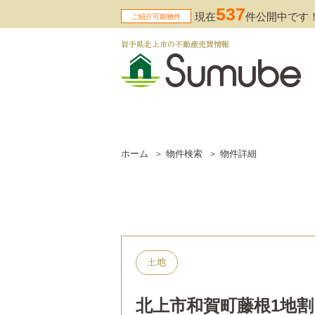
537
現在
件公開中です
ご紹介可能物件
岩手県北上市の不動産売買情報
ホーム
物件検索
物件詳細
土地
北上市和賀町藤根1地割