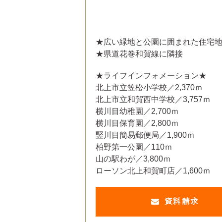
★広い緑地と公園に囲まれた住宅
★県道花巻和賀線に隣接
★ライフインフォメーション★
北上市立笠松小学校／2,370ｍ
北上市立和賀西中学校／3,757ｍ
横川目幼稚園／2,700ｍ
横川目保育園／2,800ｍ
竪川目簡易郵便局／1,900ｍ
柏野第一公園／110ｍ
山の駅わが／3,800ｍ
ローソン北上和賀町店／1,600ｍ
資料請求