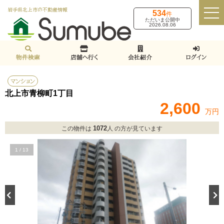
岩手県北上市の不動産情報
534
件
ただいま公開中
2026.08.06
物件検索
店舗へ行く
会社紹介
ログイン
マンション
北上市青柳町1丁目
2,600
万円
1072
この物件は
人 の方が見ています
1
/
13