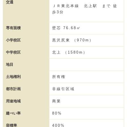
交通
ＪＲ東北本線 北上駅 まで 徒
歩3分
専有面積
壁芯 76.68㎡
小学校区
黒沢尻東 （970m）
中学校区
北上 （1580m）
地目
土地権利
所有権
都市計画
非線引区域
用途地域
商業
建ぺい率
80%
容積率
400%