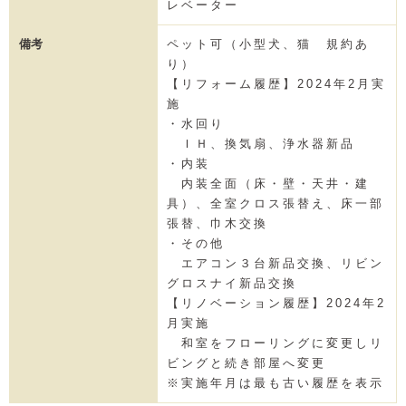
レベーター
備考
ペット可（小型犬、猫 規約あ
り）
【リフォーム履歴】2024年2月実
施
・水回り
ＩＨ、換気扇、浄水器新品
・内装
内装全面（床・壁・天井・建
具）、全室クロス張替え、床一部
張替、巾木交換
・その他
エアコン３台新品交換、リビン
グロスナイ新品交換
【リノベーション履歴】2024年2
月実施
和室をフローリングに変更しリ
ビングと続き部屋へ変更
※実施年月は最も古い履歴を表示