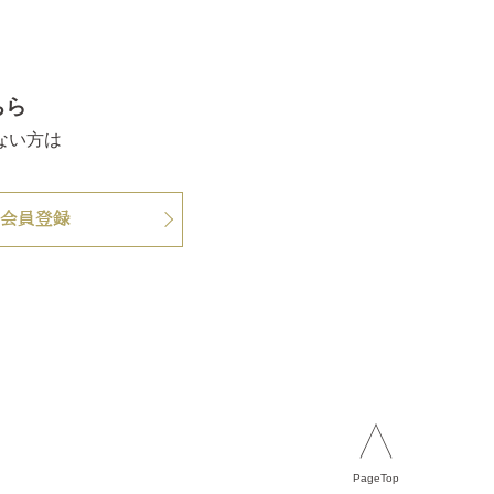
ちら
ない方は
。
会員登録
PageTop