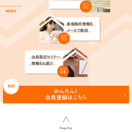
MERIT
02
MERIT
新規物件情報を
メールで配信
MERIT
03
会員限定セミナー
情報をお届け
MERIT
04
無料
かんたん！
会員登録はこちら
PageTop