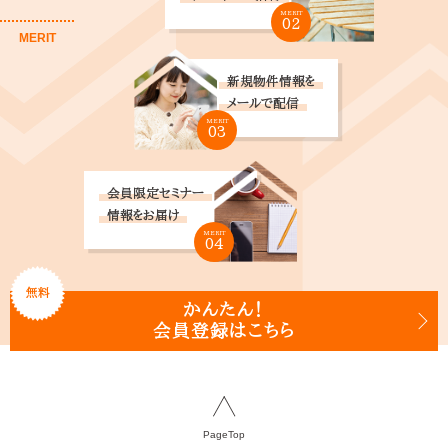
MERIT
02
MERIT
新規物件情報を
メールで配信
MERIT
03
会員限定セミナー
情報をお届け
MERIT
04
無料
かんたん！
会員登録はこちら
PageTop