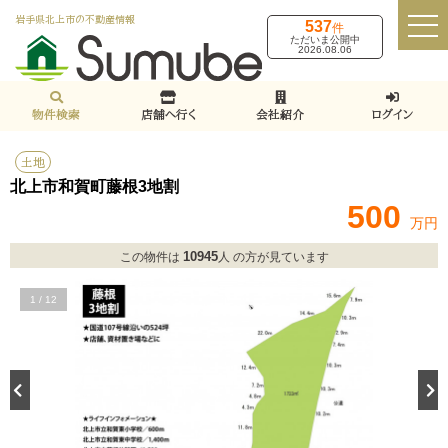
岩手県北上市の不動産情報
537
件
ただいま公開中
2026.08.06
物件検索
店舗へ行く
会社紹介
ログイン
土地
北上市和賀町藤根3地割
500
万円
10945
この物件は
人 の方が見ています
1
/
12