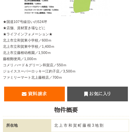
【間取り】
★国道107号線沿いの524坪
★店舗、資材置き場などに
★ライフインフォメーション★
北上市立和賀東小学校／600ｍ
北上市立和賀東中学校／1,400ｍ
北上市立藤根幼稚園／1,500ｍ
藤根郵便局／1,000ｍ
コメリ ハード＆グリーン和賀店／550ｍ
ジョイススーパーロッキー江釣子店／3,500ｍ
ファミリーマート北上藤根店／700ｍ
資料請求
お気に入り
物件概要
所在地
北上市和賀町藤根3地割