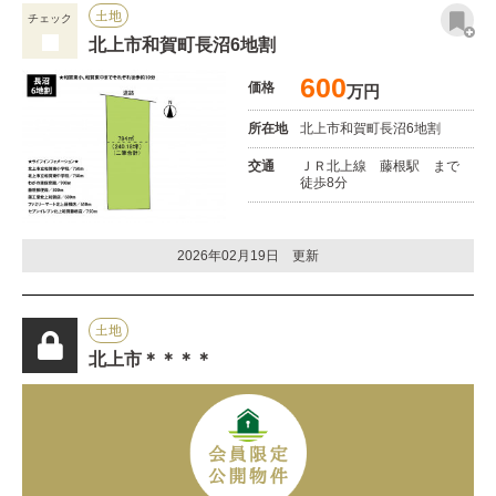
土地
チェック
北上市和賀町長沼6地割
600
価格
万円
所在地
北上市和賀町長沼6地割
交通
ＪＲ北上線 藤根駅 まで
徒歩8分
2026年02月19日 更新
土地
北上市＊＊＊＊