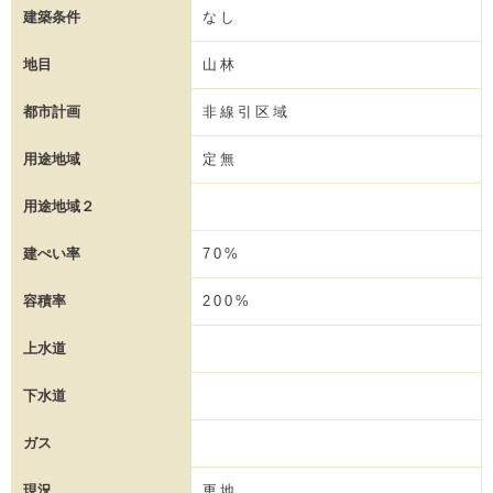
建築条件
なし
地目
山林
都市計画
非線引区域
用途地域
定無
用途地域２
建ぺい率
70%
容積率
200%
上水道
下水道
ガス
現況
更地