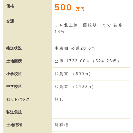
500
価格
万円
交通
ＪＲ北上線 藤根駅 まで 徒歩
18分
接道状況
南東側 公道20.8m
土地面積
公簿 1733.00㎡（524.23坪）
小学校区
和賀東 （600m）
中学校区
和賀東 （1400m）
セットバック
無し
私道負担
土地権利
所有権