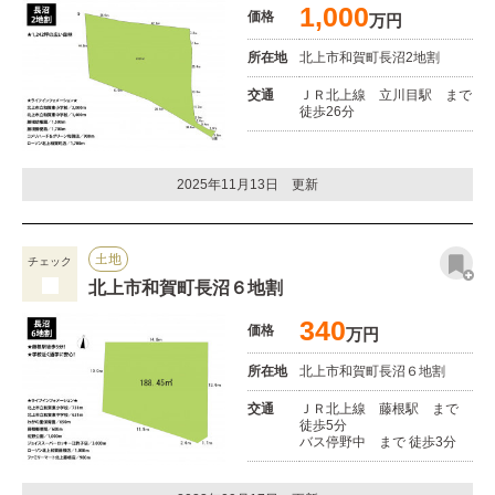
1,000
価格
万円
所在地
北上市和賀町長沼2地割
交通
ＪＲ北上線 立川目駅 まで
徒歩26分
2025年11月13日 更新
土地
チェック
北上市和賀町長沼６地割
340
価格
万円
所在地
北上市和賀町長沼６地割
交通
ＪＲ北上線 藤根駅 まで
徒歩5分
バス停野中 まで 徒歩3分