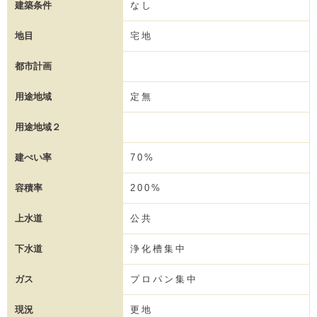
建築条件
なし
地目
宅地
都市計画
用途地域
定無
用途地域２
建ぺい率
70%
容積率
200%
上水道
公共
下水道
浄化槽集中
ガス
プロパン集中
現況
更地