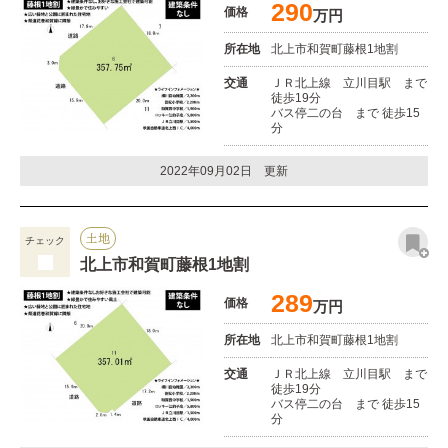
290
価格
万円
所在地
北上市和賀町藤根1地割
交通
ＪＲ北上線 立川目駅 まで
徒歩19分
バス停二の台 まで 徒歩15
分
2022年09月02日 更新
土地
チェック
北上市和賀町藤根1地割
289
価格
万円
所在地
北上市和賀町藤根1地割
交通
ＪＲ北上線 立川目駅 まで
徒歩19分
バス停二の台 まで 徒歩15
分