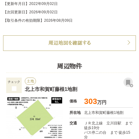
【更新年月日】2022年09月02日
【次回更新日】2026年09月02日
【取引条件の有効期限】2026年08月09日
周辺地図を確認する
周辺物件
土地
チェック
北上市和賀町藤根1地割
303
価格
万円
所在地
北上市和賀町藤根1地割
交通
ＪＲ北上線 立川目駅 まで
徒歩19分
バス停二の台 まで 徒歩15
分