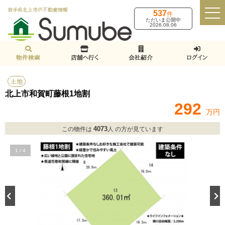
岩手県北上市の不動産情報
537
件
ただいま公開中
2026.08.06
物件検索
店舗へ行く
会社紹介
ログイン
土地
北上市和賀町藤根1地割
292
万円
4073
この物件は
人 の方が見ています
1
/
4