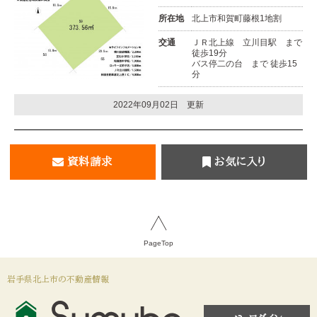
所在地
北上市和賀町藤根1地割
交通
ＪＲ北上線 立川目駅 まで
徒歩19分
バス停二の台 まで 徒歩15
分
2022年09月02日 更新
資料請求
お気に入り
PageTop
岩手県北上市の不動産情報